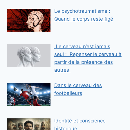
i
Le psychotraumatisme :
l
Quand le corps reste figé
E
m
a
i
Le cerveau n’est jamais
l
seul : Repenser le cerveau à
partir de la présence des
autres
Dans le cerveau des
footballeurs
Identité et conscience
historique