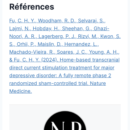
Références
Fu, C. H. Y., Woodham, R. D., Selvaraj, S.,
Lajmi, N., Hobday, H., Sheehan, G., Ghazi-
Noori, A. R., Lagerberg, P. J., Rizvi, M., Kwon, S.
S., Orhii, P., Maislin, D., Hernandez, L.,
Machado-Vieira, R., Soares, J. C., Young, A. H.,
& Fu, C. H. Y. (2024). Home-based transcranial
direct current stimulation treatment for major
depressive disorder: A fully remote phase 2
randomized sham-controlled trial. Nature
Medicine.