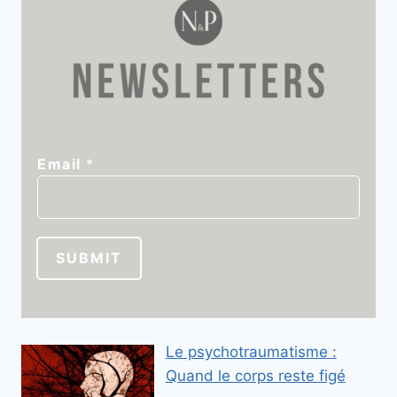
E
Email
*
m
a
i
l
SUBMIT
E
m
a
i
Le psychotraumatisme :
l
Quand le corps reste figé
*