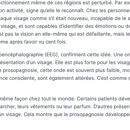
fonctionnement même de ces régions est perturbé. Par exe
n activité, signe qu’elle le reconnaît. Chez les personn
aque visage comme s’il était nouveau, incapable de le 
 visage, et sont capables d’identifier des émotions ou d
n’est pas la vision en elle-même qui est défaillante, mais 
me après l’avoir vu cent fois.
roencéphalographie (EEG), confirment cette idée. Une on
sentation d’un visage. Elle est plus forte pour les visa
e prosopagnosie, cette onde est souvent plus faible, moi
ance consciente, sont également altérées. C’est comme
 même façon chez tout le monde. Certains patients dével
 marcher, leurs vêtements ou leur parfum. D’autres prés
un visage. Cela montre que la prosopagnosie développem