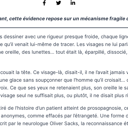
nt, cette évidence repose sur un mécanisme fragile 
 les dessiner avec une rigueur presque froide, chaque lig
ce qu’il venait lui-même de tracer. Les visages ne lui parlai
reille, des lunettes… tout était là, éparpillé, dissocié,
uait la tête. Ce visage-là, disait-il, il ne l’avait jamai
 une glace sans soupçonner que l’homme qu’il croisait… c’é
 voix. Ce que ses yeux ne retenaient plus, son oreille le s
isage seul ne suffisait plus, ou plutôt, il ne disait plus r
iré de l’histoire d’un patient atteint de prosopagnosie, c
ent anonymes, comme effacés par l’étrangeté. Une forme 
rit par le neurologue Oliver Sacks, la reconnaissance ét