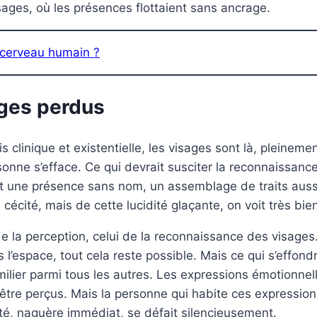
ges, où les présences flottaient sans ancrage.
 cerveau humain ?
ages perdus
s clinique et existentielle, les visages sont là, pleinement
personne s’efface. Ce qui devrait susciter la reconnaissanc
t une présence sans nom, un assemblage de traits aussi in
cécité, mais de cette lucidité glaçante, on voit très bie
 de la perception, celui de la reconnaissance des visag
s l’espace, tout cela reste possible. Mais ce qui s’effondr
milier parmi tous les autres. Les expressions émotionnell
tre perçus. Mais la personne qui habite ces expressions
ité, naguère immédiat, se défait silencieusement.