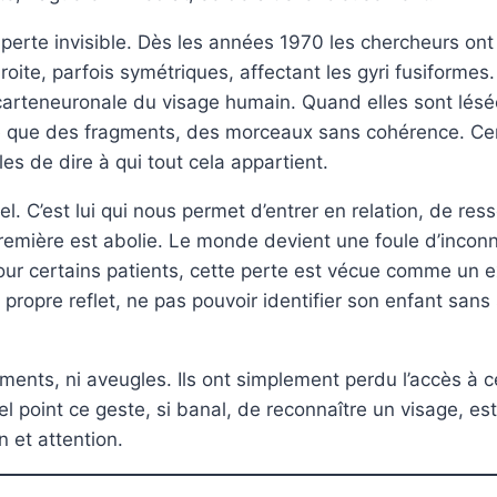
e perte invisible. Dès les années 1970 les chercheurs on
roite, parfois symétriques, affectant les gyri fusiformes
e carteneuronale du visage humain. Quand elles sont lés
ste que des fragments, des morceaux sans cohérence. Cer
es de dire à qui tout cela appartient.
l. C’est lui qui nous permet d’entrer en relation, de resse
remière est abolie. Le monde devient une foule d’inconnu
our certains patients, cette perte est vécue comme un ex
ropre reflet, ne pas pouvoir identifier son enfant sans s
déments, ni aveugles. Ils ont simplement perdu l’accès à 
el point ce geste, si banal, de reconnaître un visage, es
n et attention.