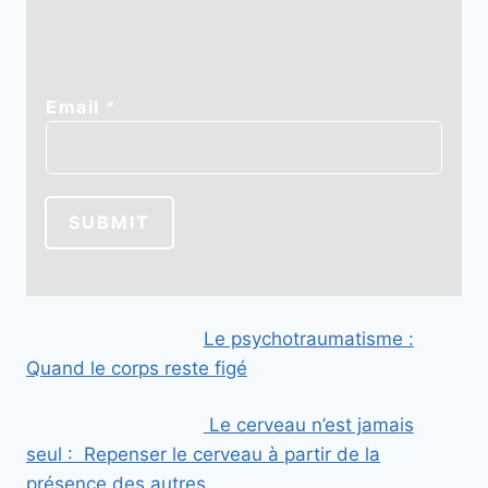
E
Email
*
m
a
i
l
SUBMIT
Le psychotraumatisme :
Quand le corps reste figé
Le cerveau n’est jamais
seul : Repenser le cerveau à partir de la
présence des autres