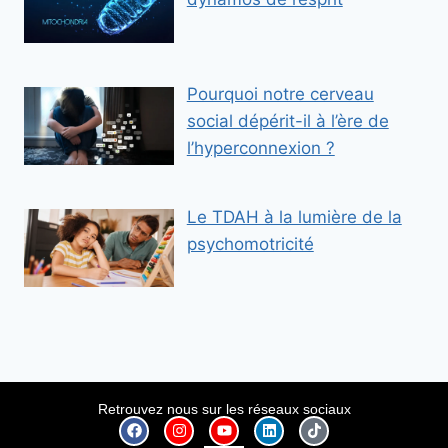
Pourquoi notre cerveau
social dépérit-il à l’ère de
l’hyperconnexion ?
Le TDAH à la lumière de la
psychomotricité
Retrouvez nous sur les réseaux sociaux