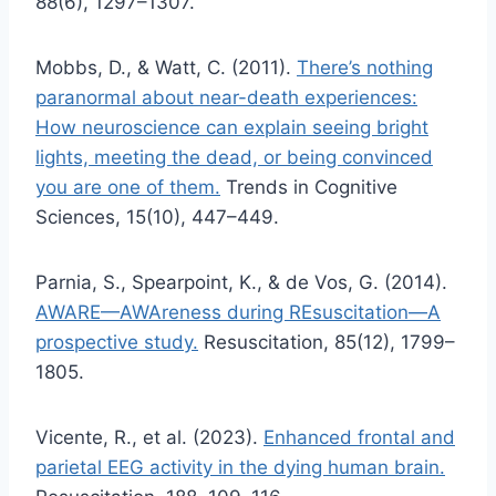
88(6), 1297–1307.
Mobbs, D., & Watt, C. (2011).
There’s nothing
paranormal about near-death experiences:
How neuroscience can explain seeing bright
lights, meeting the dead, or being convinced
you are one of them.
Trends in Cognitive
Sciences, 15(10), 447–449.
Parnia, S., Spearpoint, K., & de Vos, G. (2014).
AWARE—AWAreness during REsuscitation—A
prospective study.
Resuscitation, 85(12), 1799–
1805.
Vicente, R., et al. (2023).
Enhanced frontal and
parietal EEG activity in the dying human brain.