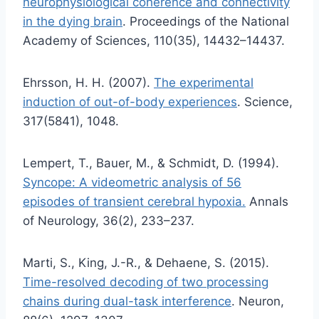
neurophysiological coherence and connectivity
in the dying brain
. Proceedings of the National
Academy of Sciences, 110(35), 14432–14437.
Ehrsson, H. H. (2007).
The experimental
induction of out-of-body experiences
. Science,
317(5841), 1048.
Lempert, T., Bauer, M., & Schmidt, D. (1994).
Syncope: A videometric analysis of 56
episodes of transient cerebral hypoxia.
Annals
of Neurology, 36(2), 233–237.
Marti, S., King, J.-R., & Dehaene, S. (2015).
Time-resolved decoding of two processing
chains during dual-task interference
. Neuron,