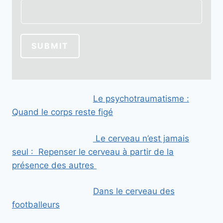
m
a
i
l
SUBMIT
E
m
a
i
Le psychotraumatisme :
l
Quand le corps reste figé
E
m
a
Le cerveau n’est jamais
i
seul : Repenser le cerveau à partir de la
l
présence des autres
Dans le cerveau des
footballeurs