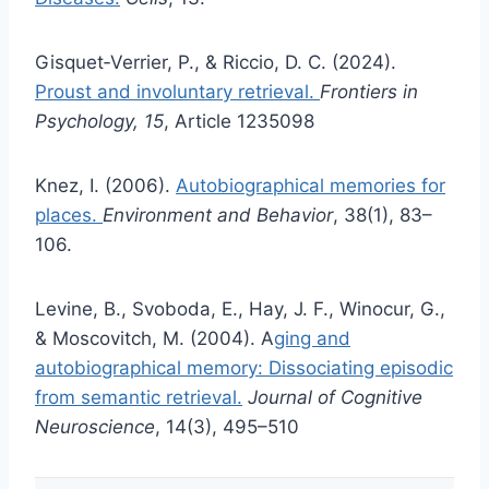
Gisquet‑Verrier, P., & Riccio, D. C. (2024).
Proust and involuntary retrieval.
Frontiers in
Psychology, 15
, Article 1235098
Knez, I. (2006).
Autobiographical memories for
places.
Environment and Behavior
, 38(1), 83–
106.
Levine, B., Svoboda, E., Hay, J. F., Winocur, G.,
& Moscovitch, M. (2004). A
ging and
autobiographical memory: Dissociating episodic
from semantic retrieval.
Journal of Cognitive
Neuroscience
, 14(3), 495–510