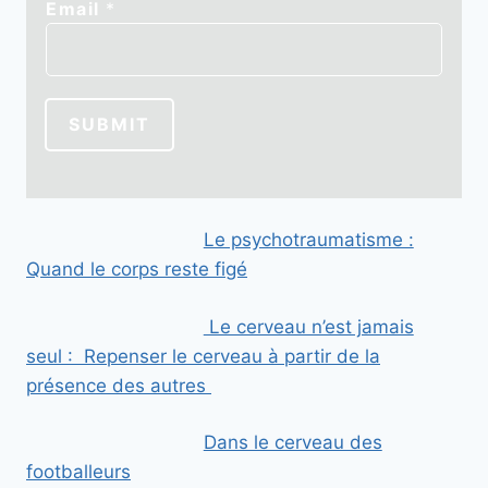
Email
*
E
m
a
i
SUBMIT
l
*
Le psychotraumatisme :
Quand le corps reste figé
Le cerveau n’est jamais
seul : Repenser le cerveau à partir de la
présence des autres
Dans le cerveau des
footballeurs