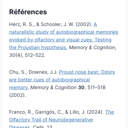
Références
Herz, R. S., & Schooler, J. W. (2002).
A
naturalistic study of autobiographical memories
evoked by olfactory and visual cues: Testing
the Proustian hypothesis.
Memory & Cognition
,
30(4), 512–522.
Chu, S., Downes, J.J.
Proust nose best: Odors
are better cues of autobiographical
memory.
Memory & Cognition
30
, 511–518
(2002).
Franco, R., Garrigós, C., & Lillo, J. (2024).
The
Olfactory Trail of Neurodegenerative
Diseases.
Cells
, 13.