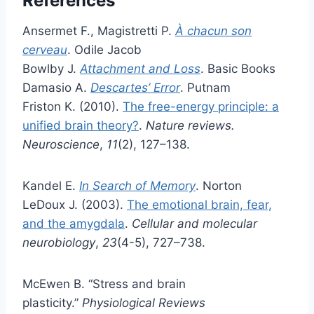
Références
Ansermet F., Magistretti P.
À chacun son
cerveau
. Odile Jacob
Bowlby J.
Attachment and Loss
. Basic Books
Damasio A.
Descartes’ Error
. Putnam
Friston K. (2010).
The free-energy principle: a
unified brain theory?
.
Nature reviews.
Neuroscience
,
11
(2), 127–138.
Kandel E.
In Search of Memory
. Norton
LeDoux J. (2003).
The emotional brain, fear,
and the amygdala
.
Cellular and molecular
neurobiology
,
23
(4-5), 727–738.
McEwen B. “Stress and brain
plasticity.”
Physiological Reviews