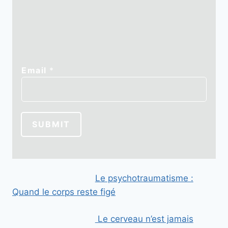
E
Email
*
m
a
i
l
SUBMIT
E
m
a
i
Le psychotraumatisme :
l
Quand le corps reste figé
*
Le cerveau n’est jamais