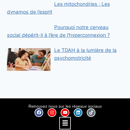
Les mitochondries : Les
dynamos de l’esprit
Pourquoi notre cerveau
social dépérit-il à l’ère de l’hyperconnexion ?
Le TDAH à la lumière de la
psychomotricité
Retrouvez nous sur les réseaux sociaux