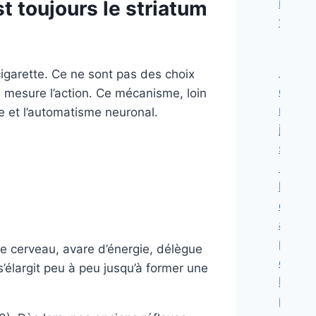
reste
t toujours le striatum
figé
Le
cigarette. Ce ne sont pas des choix
cerve
 mesure l’action. Ce mécanisme, loin
n’est
te et l’automatisme neuronal.
jamais
seul :
Repen
le
cerve
à
partir
Le cerveau, avare d’énergie, délègue
de
s’élargit peu à peu jusqu’à former une
la
prése