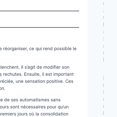
crise
:
Quan
le
systè
vacille
autant
 réorganiser, ce qui rend possible le
que
l’indiv
enchent. Il s’agit de modifier son
rechutes. Ensuite, il est important
Les
éciée, une sensation positive. Ces
mitoch
on.
Les
dynam
nce de ses automatismes sans
de
 jours sont nécessaires pour qu’un
l’esprit
emiers jours où la consolidation