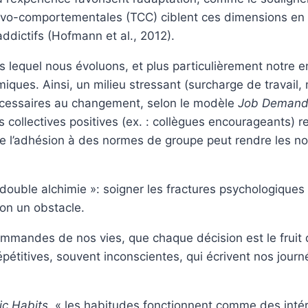
itivo-comportementales (TCC) ciblent ces dimensions en 
addictifs (Hofmann et al., 2012).
ns lequel nous évoluons, et plus particulièrement notre
amiques. Ainsi, un milieu stressant (surcharge de trava
nécessaires au changement, selon le modèle
Job Demand
 collectives positives (ex. : collègues encourageants) re
que l’adhésion à des normes de groupe peut rendre les n
double alchimie »: soigner les fractures psychologiques 
non un obstacle.
andes de nos vies, que chaque décision est le fruit d’
pétitives, souvent inconscientes, qui écrivent nos journée
ic Habits
, « les habitudes fonctionnent comme des inté