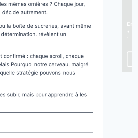
 les mêmes ornières ? Chaque jour,
n décide autrement.
Ema
Ema
 ou la boîte de sucreries, avant même
*
e détermination, révèlent un
nt confirmé : chaque scroll, chaque
S
 Mais Pourquoi notre cerveau, malgré
t, quelle stratégie pouvons-nous
Le
les subir, mais pour apprendre à les
psych
:
Quan
le
corps