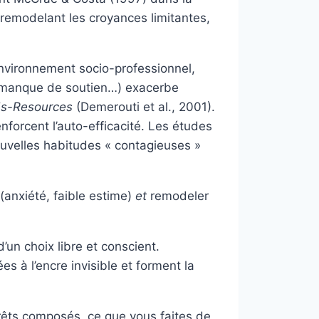
remodelant les croyances limitantes,
 environnement socio-professionnel,
il, manque de soutien…) exacerbe
s-Resources
(Demerouti et al., 2001).
nforcent l’auto-efficacité. Les études
ouvelles habitudes « contagieuses »
(anxiété, faible estime)
et
remodeler
un choix libre et conscient.
s à l’encre invisible et forment la
rêts composés, ce que vous faites de