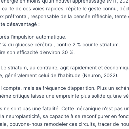
d’énergie en moins qu’un nouvel apprentissage (MIT, 2023
la carte de ces voies rapides, répète le geste connu, d
préfrontal, responsable de la pensée réfléchie, tente de
este désavantagé :
rès l’impulsion automatique.
 % du glucose cérébral, contre 2 % pour le striatum.
uire son efficacité d’environ 30 %.
e. Le striatum, au contraire, agit rapidement et économiq
orte, généralement celui de l’habitude (Neuron, 2022).
ui compte, mais sa fréquence d’apparition. Plus un schém
 même critique laisse une empreinte plus solide qu’une
es ne sont pas une fatalité. Cette mécanique n’est pas u
 la neuroplasticité, sa capacité à se reconfigurer en f
ébrale, pouvons-nous remodeler ces circuits, tracer de nou