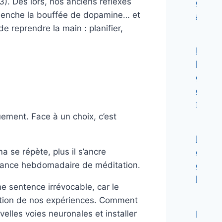
). Dès lors, nos anciens réflexes
des
éclenche la bouffée de dopamine… et
autre
 reprendre la main : planifier,
Dans
le
cerve
des
footba
uement. Face à un choix, c’est
Identit
a se répète, plus il s’ancre
et
 séance hebdomadaire de méditation.
consc
histor
ne sentence irrévocable, car le
onction de nos expériences. Comment
velles voies neuronales et installer
La