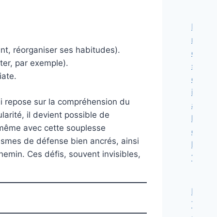
Pourqu
notre
nt, réorganiser ses habitudes).
cerve
ter, par exemple).
social
iate.
dépéri
il
ui repose sur la compréhension du
à
arité, il devient possible de
l’ère
, même avec cette souplesse
de
ismes de défense bien ancrés, ainsi
l’hype
min. Ces défis, souvent invisibles,
?
Le
TDAH