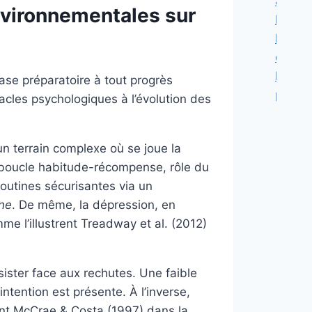
à
nvironnementales sur
la
lumièr
de
la
ase préparatoire à tout progrès
psycho
tacles psychologiques à l’évolution des
n terrain complexe où se joue la
 (boucle habitude-récompense, rôle du
routines sécurisantes via un
ne
. De même, la dépression, en
e l’illustrent Treadway et al. (2012)
sister face aux rechutes. Une faible
ntention est présente. À l’inverse,
nent McCrae & Costa (1997) dans la